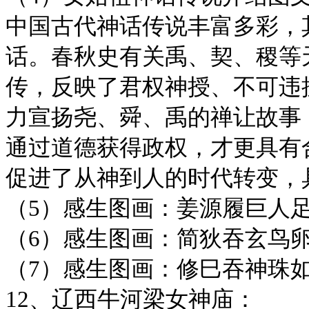
中国古代神话传说丰富多彩，
话。春秋史有关禹、契、稷等
传，反映了君权神授、不可违
力宣扬尧、舜、禹的禅让故事
通过道德获得政权，才更具有
促进了从神到人的时代转变，
（5）感生图画：姜源履巨人
（6）感生图画：简狄吞玄鸟
（7）感生图画：修巳吞神珠
12、辽西牛河梁女神庙：