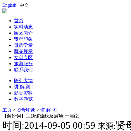
English
| 中文
首页
实时动态
园区简介
贤母印象
母德学堂
藏品展示
文创专区
旅游服务
联系我们
陈列大纲
讲 解 词
影音资料
数字游览
主页
>
贤母印象
>
讲 解 词
【解说词】主题馆流线及展项·一层(2)
时间:2014-09-05 00:59
贤
来源: