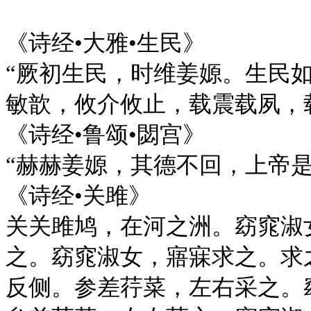
《诗经•大雅•生民》
“厥初生民，时维姜嫄。生民
敏歆，攸介攸止，载震载夙，
《诗经•鲁颂•閟宫》
“赫赫姜嫄，其德不回，上帝是
《诗经•关雎》
关关雎鸠，在河之洲。窈窕淑
之。窈窕淑女，寤寐求之。求
反侧。参差荇菜，左右采之。